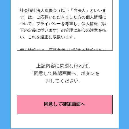
社会福祉法人奉優会（以下「当法人」といいま
す）は、ご応募いただきました方の個人情報に
ついて、プライバシーを尊重し、個人情報（以
下の定義に従います）の管理に細心の注意を払
い、これを適正に取扱います。
個人情報とは、応募者個人に関する情報であっ
て、当該情報に含まれる氏名、生年月日その他
の記述等により応募者個人を識別することがで
上記内容に問題なければ、
きるものをいいます。また、その情報のみでは
「同意して確認画面へ」ボタンを
識別できない場合でも、他の情報と容易に照合
押してください。
することができ、それにより結果的に応募者個
人を識別することができるものを個人情報に含
みます。
同意して確認画面へ
当法人は、提供いただいた個人情報の取得およ
び利用は以下の目的に限定し、ご本人の同意を
得て取得する等適法かつ公正な手段により取得