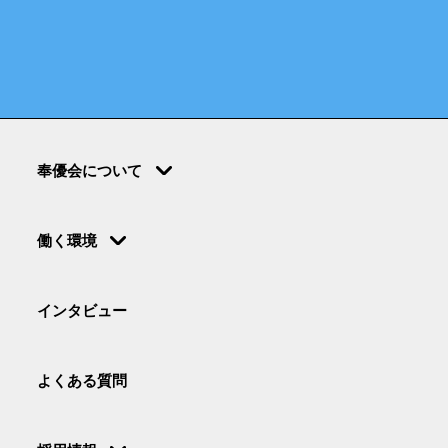
するものとします。
１. 採用活動
採用応募者への情報提供、連絡、通知
採用選考手続き
２. 入職後の職員情報管理
３. 入職後の職員健康管理
（入職時には個人情報保護法における要配慮項
奉優会について
目「既往歴」を含む健康診断書の提出が義務付
けられています。）
働く環境
当法人は、次の場合を除き個人情報をいかなる
第三者にも開示しません。
インタビュー
１.応募者本人の同意がある場合
２.応募者個人を識別できない状態で開示する場
合
よくある質問
３.法令等により開示が要求された場合
４.当法人と機密保持契約を締結した個人情報管
理業務委託先に利用目的を限定して開示する場